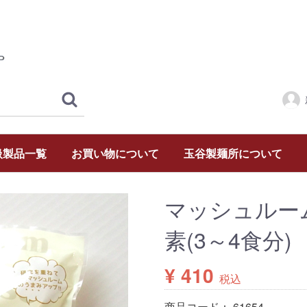
扱製品一覧
お買い物について
玉谷製麺所について
マッシュルー
素(3～4食分)
¥ 410
税込
商品コード：
61654