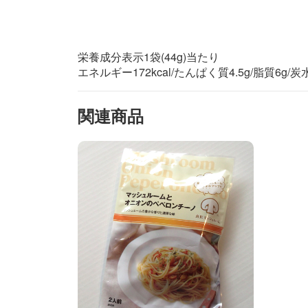
栄養成分表示1袋(44g)当たり
エネルギー172kcal/たんぱく質4.5g/脂質6g/炭
関連商品