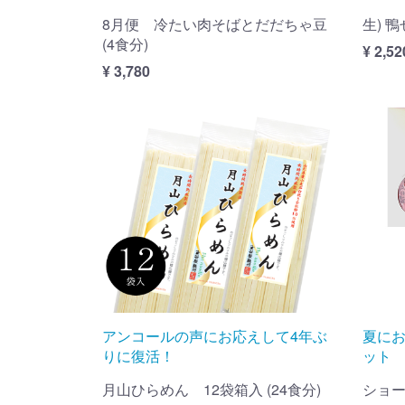
8月便 冷たい肉そばとだだちゃ豆
生) 
(4食分)
¥ 2,52
¥ 3,780
アンコールの声にお応えして4年ぶ
夏に
りに復活！
ット
月山ひらめん 12袋箱入 (24食分)
ショー