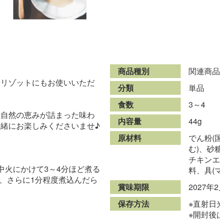
商品種別
関連商品
やリゾットにもお使いいただ
分類
単品
食数
3～4
、自然の恵みが詰まった味わ
内容量
44g
緒にお楽しみくださいませ♪
原材料
でん粉(
む)、砂
チキンエ
、中火にかけて3～4分ほど煮る
料、具(
ぜ、さらに1分程度煮込んだら
賞味期限
2027
保存方法
※直射日
※開封後