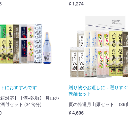
8
¥ 1,274
フトにおすすめです
贈り物やお返しに…選りすぐ
乾麺セット
箱対応】【酒+乾麺】 月山の
酒付セット (24食分)
夏の特選月山麺セット (36
0
¥ 4,606