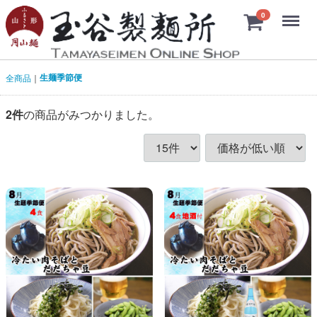
Menu
0
生麺季節便
全商品
2
件
の商品がみつかりました。