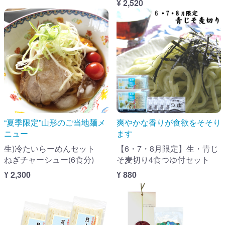
¥ 2,520
“夏季限定”山形のご当地麺メ
爽やかな香りが食欲をそそり
ニュー
ます
生)冷たいらーめんセット
【6・7・8月限定】生・青じ
ねぎチャーシュー(6食分)
そ麦切り4食つゆ付セット
¥ 2,300
¥ 880