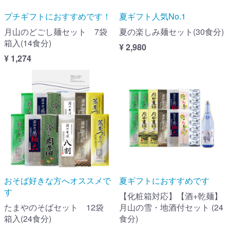
プチギフトにおすすめです！
夏ギフト人気No.1
月山のどごし麺セット 7袋
夏の楽しみ麺セット(30食分)
箱入(14食分)
¥ 2,980
¥ 1,274
おそば好きな方へオススメで
夏ギフトにおすすめです
す
【化粧箱対応】【酒+乾麺】
たまやのそばセット 12袋
月山の雪・地酒付セット (24
箱入(24食分)
食分)