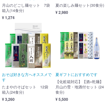
月山のどごし麺セット 7袋
夏の楽しみ麺セット(30食分)
箱入(14食分)
¥ 2,980
¥ 1,274
おそば好きな方へオススメで
夏ギフトにおすすめです
す
【化粧箱対応】【酒+乾麺】
たまやのそばセット 12袋
月山の雪・地酒付セット (24
箱入(24食分)
食分)
¥ 3,260
¥ 5,500