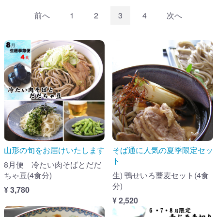
前へ
1
2
3
4
次へ
山形の旬をお届けいたします
そば通に人気の夏季限定セッ
ト
8月便 冷たい肉そばとだだ
ちゃ豆(4食分)
生) 鴨せいろ蕎麦セット(4食
分)
¥ 3,780
¥ 2,520