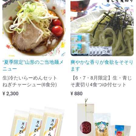
“夏季限定”山形のご当地麺メ
爽やかな香りが食欲をそそり
ニュー
ます
生)冷たいらーめんセット
【6・7・8月限定】生・青じ
ねぎチャーシュー(6食分)
そ麦切り4食つゆ付セット
¥ 2,300
¥ 880