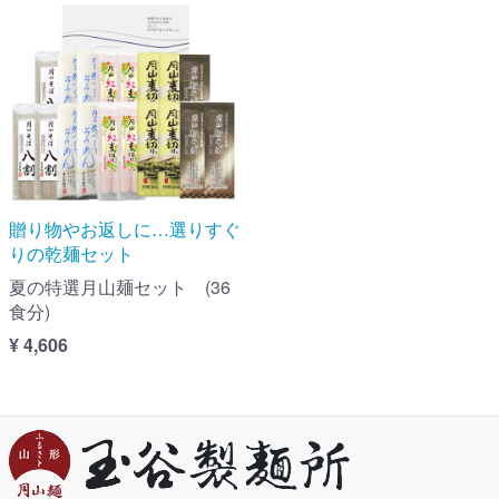
贈り物やお返しに…選りすぐ
りの乾麺セット
夏の特選月山麺セット (36
食分)
¥ 4,606