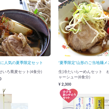
通に人気の夏季限定セット
“夏季限定”山形のご当地麺メ
鴨せいろ蕎麦セット(4食分)
生)冷たいらーめんセット 
ャーシュー(6食分)
0
¥ 2,300