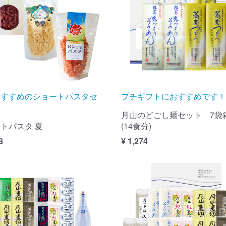
おすすめのショートパスタセ
プチギフトにおすすめです！
月山のどごし麺セット 7袋
トパスタ 夏
(14食分)
8
¥ 1,274