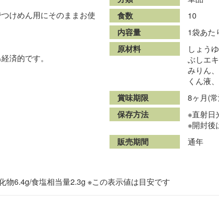
でつけめん用にそのままお使
食数
10
内容量
1袋あたり
原材料
しょうゆ
&経済的です。
ぶしエキ
みりん、
くん液、
賞味期限
8ヶ月(
保存方法
※直射日
※開封後
販売期間
通年
炭水化物6.4g/食塩相当量2.3g ※この表示値は目安です