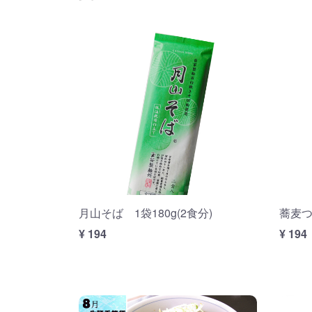
月山そば 1袋180g(2食分)
蕎麦つぉ
¥ 194
¥ 194