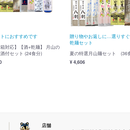
フトにおすすめです
贈り物やお返しに…選りすぐ
乾麺セット
箱対応】【酒+乾麺】 月山の
酒付セット (24食分)
夏の特選月山麺セット (36
0
¥ 4,606
店舗