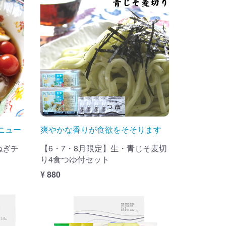
ニュー
爽やかな香りが食欲をそそります
ねぎチ
【6・7・8月限定】生・青じそ麦切
り4食つゆ付セット
¥ 880