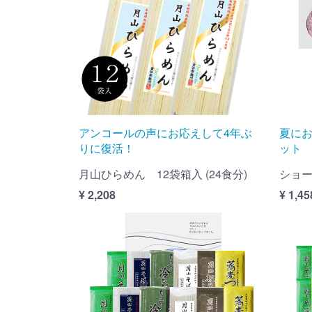
アンコールの声にお応えして4年ぶ
夏に
りに復活！
ット
月山ひらめん 12袋箱入 (24食分)
ショー
¥ 2,208
¥ 1,45