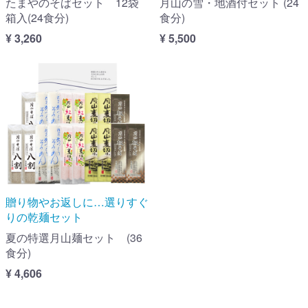
たまやのそばセット 12袋
月山の雪・地酒付セット (24
箱入(24食分)
食分)
¥ 3,260
¥ 5,500
贈り物やお返しに…選りすぐ
りの乾麺セット
夏の特選月山麺セット (36
食分)
¥ 4,606