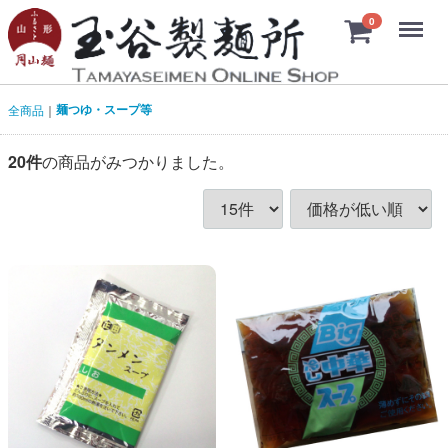
Menu
0
麺つゆ・スープ等
全商品
20
件
の商品がみつかりました。