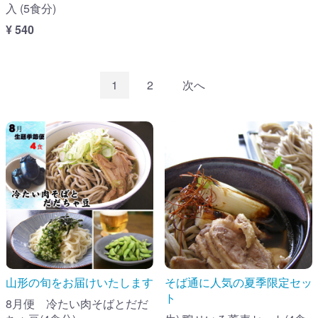
入 (5食分)
¥ 540
1
2
次へ
山形の旬をお届けいたします
そば通に人気の夏季限定セッ
ト
8月便 冷たい肉そばとだだ