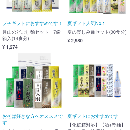
プチギフトにおすすめです！
夏ギフト人気No.1
月山のどごし麺セット 7袋
夏の楽しみ麺セット(30食分)
箱入(14食分)
¥ 2,980
¥ 1,274
おそば好きな方へオススメで
夏ギフトにおすすめです
す
【化粧箱対応】【酒+乾麺】