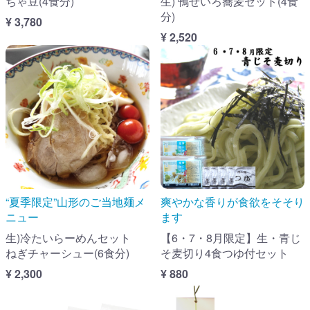
ちゃ豆(4食分)
生) 鴨せいろ蕎麦セット(4食
分)
¥ 3,780
¥ 2,520
“夏季限定”山形のご当地麺メ
爽やかな香りが食欲をそそり
ニュー
ます
生)冷たいらーめんセット
【6・7・8月限定】生・青じ
ねぎチャーシュー(6食分)
そ麦切り4食つゆ付セット
¥ 2,300
¥ 880