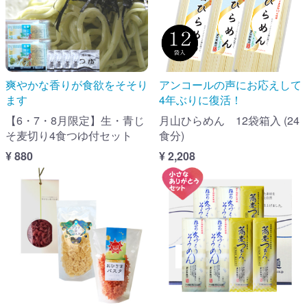
爽やかな香りが食欲をそそり
アンコールの声にお応えして
ます
4年ぶりに復活！
【6・7・8月限定】生・青じ
月山ひらめん 12袋箱入 (24
そ麦切り4食つゆ付セット
食分)
¥ 880
¥ 2,208