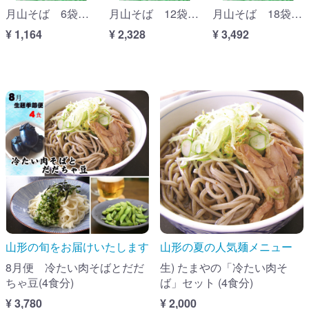
月山そば 6袋箱入(12食分)
月山そば 12袋箱入(24食分)
月山そば 18袋箱入(36食分)
¥ 1,164
¥ 2,328
¥ 3,492
山形の旬をお届けいたします
山形の夏の人気麺メニュー
8月便 冷たい肉そばとだだ
生) たまやの「冷たい肉そ
ちゃ豆(4食分)
ば」セット (4食分)
¥ 3,780
¥ 2,000