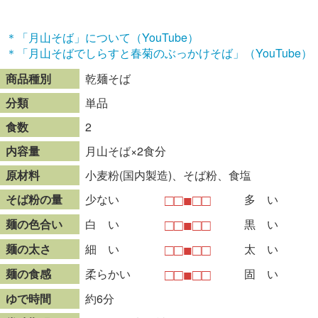
＊「月山そば」について（YouTube）
＊「月山そばでしらすと春菊のぶっかけそば」（YouTube）
商品種別
乾麺そば
分類
単品
食数
2
内容量
月山そば×2食分
原材料
小麦粉(国内製造)、そば粉、食塩
そば粉の量
少ない
多 い
麺の色合い
白 い
黒 い
麺の太さ
細 い
太 い
麺の食感
柔らかい
固 い
ゆで時間
約6分