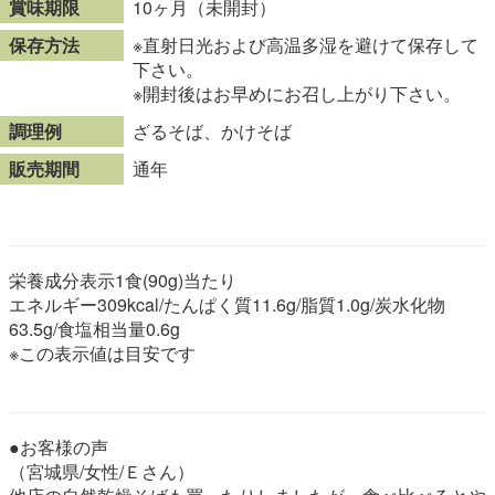
賞味期限
10ヶ月（未開封）
保存方法
※直射日光および高温多湿を避けて保存して
下さい。
※開封後はお早めにお召し上がり下さい。
調理例
ざるそば、かけそば
販売期間
通年
栄養成分表示1食(90g)当たり
エネルギー309kcal/たんぱく質11.6g/脂質1.0g/炭水化物
63.5g/食塩相当量0.6g
※この表示値は目安です
●お客様の声
（宮城県/女性/Ｅさん）