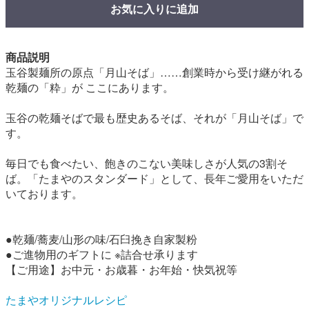
お気に入りに追加
商品説明
玉谷製麺所の原点「月山そば」……創業時から受け継がれる
乾麺の「粋」が ここにあります。
玉谷の乾麺そばで最も歴史あるそば、それが「月山そば」で
す。
毎日でも食べたい、飽きのこない美味しさが人気の3割そ
ば。「たまやのスタンダード」として、長年ご愛用をいただ
いております。
●乾麺/蕎麦/山形の味/石臼挽き自家製粉
●ご進物用のギフトに ※詰合せ承ります
【ご用途】お中元・お歳暮・お年始・快気祝等
たまやオリジナルレシピ