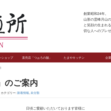
創業昭和24年。
山形の霊峰月山
と笑顔の生まれ
切な人へのプレ
ンショップ
直売店「つぉろの舖」
たまやキッチン
企
内
」のご案内
カテゴリー:
新着情報
,
未分類
日頃ご愛顧いただいております皆様に